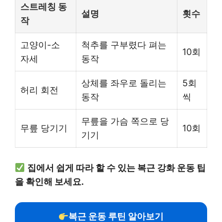
스트레칭 동
설명
횟수
작
고양이-소
척추를 구부렸다 펴는
10회
자세
동작
상체를 좌우로 돌리는
5회
허리 회전
동작
씩
무릎을 가슴 쪽으로 당
무릎 당기기
10회
기기
집에서 쉽게 따라 할 수 있는 복근 강화 운동 팁
을 확인해 보세요.
복근 운동 루틴 알아보기